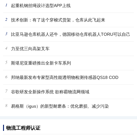
1
起重机钢丝绳设计选型APP上线
2
技术创新：有了这个穿梭式货架，仓库从此飞起来
3
比亚马逊仓库机器人还牛，德国移动仓库机器人TORU可以自己
4
挑选
力至优三向高架叉车
5
斯堪尼亚重磅推出全新卡车系列
6
邦纳最新发布专家型高性能透明物检测传感器QS18 COD
7
谷歌研发全新操作系统 欲称霸物流网领域
8
易格斯（igus）的新型耐磨条：优化磨损、减少污染
物流工程师认证